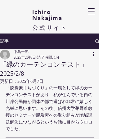
Ichiro
Nakajima​
​公式サイト
記事
中島一郎
2025年2月8日
読了時間: 1分
「緑のカーテンコンテスト」
2025/2/8
更新日：
2025年6月7日
「脱炭素まちづくり」の一環として緑のカー
テンコンテストがあり、私が住んでいる街の
川岸公民館が団体の部で選ばれ非常に嬉しく
光栄に思います。その後、信州大学茅野准教
授のセミナーで脱炭素への取り組みが地域課
題解決につながるというお話に目からウロコ
でした。