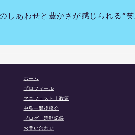
のしあわせと豊かさが感じられる”笑
ヒシ除去作業(諏訪湖) 7/11
古布
ホーム
プロフィール
マニフェスト｜政策
中島一郎後援会
ブログ｜活動記録
​お問い合わせ