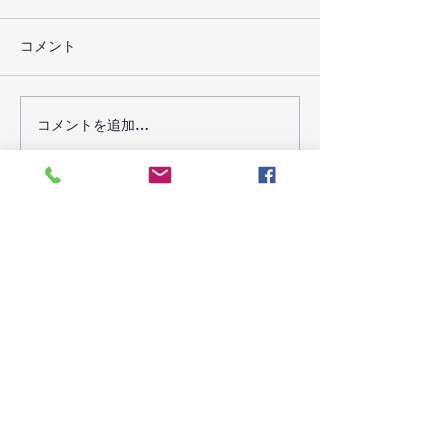
コメント
コメントを追加…
ヒシ除去作業(諏訪湖)
古布を回収し
7/11
6/16
Ichiro
Nakajima
公式サイト
ホーム
プロフィール
マニフェスト｜政策
中島一郎後援会